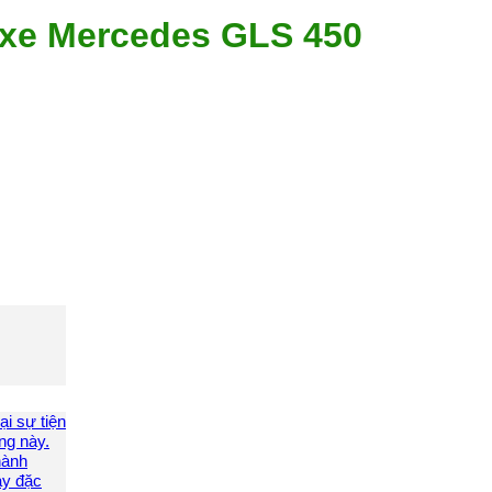
 xe Mercedes GLS 450
i sự tiện
ng này.
hành
ày đặc