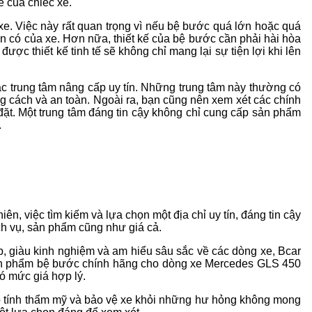
 của chiếc xe.
e. Việc này rất quan trọng vì nếu bệ bước quá lớn hoặc quá
n có của xe. Hơn nữa, thiết kế của bệ bước cần phải hài hòa
ược thiết kế tinh tế sẽ không chỉ mang lại sự tiện lợi khi lên
các trung tâm nâng cấp uy tín. Những trung tâm này thường có
g cách và an toàn. Ngoài ra, bạn cũng nên xem xét các chính
đặt. Một trung tâm đáng tin cậy không chỉ cung cấp sản phẩm
.
ên, việc tìm kiếm và lựa chọn một địa chỉ uy tín, đáng tin cậy
ch vụ, sản phẩm cũng như giá cả.
p, giàu kinh nghiệm và am hiểu sâu sắc về các dòng xe, Bcar
 sản phẩm bệ bước chính hãng cho dòng xe Mercedes GLS 450
ó mức giá hợp lý.
o tính thẩm mỹ và bảo vệ xe khỏi những hư hỏng không mong