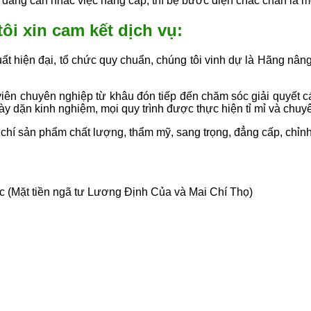
ng cân nhắc việc nâng cấp, thì bệ bước điện chắc chắn là mộ
ôi xin cam kết dịch vụ:
uất hiện đại, tổ chức quy chuẩn, chúng tôi vinh dự là Hãng nân
 viên chuyên nghiệp từ khâu đón tiếp đến chăm sóc giải quyết
dày dặn kinh nghiệm, mọi quy trình được thực hiện tỉ mỉ và chuy
chí sản phẩm chất lượng, thẩm mỹ, sang trọng, đẳng cấp, chỉnh
 (Mặt tiền ngã tư Lương Định Của và Mai Chí Thọ)