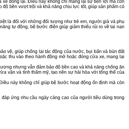
 xe đóng lại. Điều này không chỉ mang lại sự tiện lợi mà còn
độ bền vượt trội và khả năng chịu lực tốt, giúp sản phẩm có
iệt là đối với những đối tượng như trẻ em, người già và phụ
năng tự động, bệ bước điện giúp giảm thiểu rủi ro về tai nạn
ảo vệ, giúp chống lại tác động của nước, bụi bẩn và bùn đất
 hoặc thu vào theo hành động mở hoặc đóng cửa xe, mang lại
g lượng nhưng vẫn đảm bảo độ bền cao và khả năng chống ăn
a vặn và tính thẩm mỹ, tạo nên sự hài hòa với tổng thể của
 Điều này không chỉ giúp bệ bước hoạt động ổn định mà còn
xe, đáp ứng nhu cầu ngày càng cao của người tiêu dùng trong