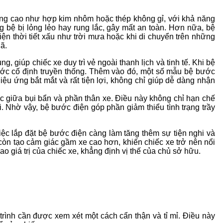
ợng cao như hợp kim nhôm hoặc thép không gỉ, với khả năng
g bệ bị lỏng lẻo hay rung lắc, gây mất an toàn. Hơn nữa, bệ
n thời tiết xấu như trời mưa hoặc khi di chuyển trên những
ã.
 giúp chiếc xe duy trì vẻ ngoài thanh lịch và tinh tế. Khi bệ
ước cố định truyền thống. Thêm vào đó, một số mẫu bệ bước
u ứng bắt mắt và rất tiện lợi, không chỉ giúp dễ dàng nhận
xúc giữa bụi bẩn và phần thân xe. Điều này không chỉ hạn chế
. Nhờ vậy, bệ bước điện góp phần giảm thiểu tình trạng trầy
iệc lắp đặt bệ bước điện càng làm tăng thêm sự tiện nghi và
còn tạo cảm giác gầm xe cao hơn, khiến chiếc xe trở nên nổi
o giá trị của chiếc xe, khẳng định vị thế của chủ sở hữu.
rình cần được xem xét một cách cẩn thận và tỉ mỉ. Điều này