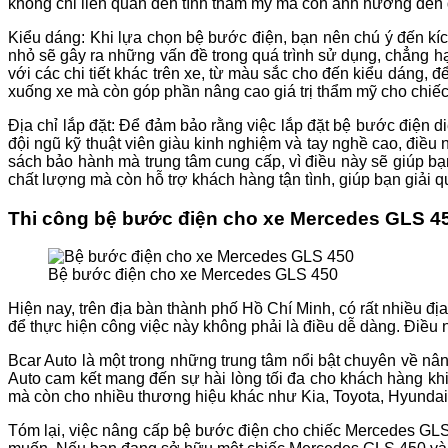
không chỉ liên quan đến tính thẩm mỹ mà còn ảnh hưởng đến đ
Kiểu dáng: Khi lựa chọn bệ bước điện, bạn nên chú ý đến kíc
nhỏ sẽ gây ra những vấn đề trong quá trình sử dụng, chẳng h
với các chi tiết khác trên xe, từ màu sắc cho đến kiểu dáng, đ
xuống xe mà còn góp phần nâng cao giá trị thẩm mỹ cho chi
Địa chỉ lắp đặt: Để đảm bảo rằng việc lắp đặt bệ bước điện d
đội ngũ kỹ thuật viên giàu kinh nghiệm và tay nghề cao, điều
sách bảo hành mà trung tâm cung cấp, vì điều này sẽ giúp bạ
chất lượng mà còn hỗ trợ khách hàng tận tình, giúp bạn giải q
Thi công bệ bước điện cho xe Mercedes GLS 450
Bệ bước điện cho xe Mercedes GLS 450
Hiện nay, trên địa bàn thành phố Hồ Chí Minh, có rất nhiều địa
để thực hiện công việc này không phải là điều dễ dàng. Điều 
Bcar Auto là một trong những trung tâm nổi bật chuyên về nân
Auto cam kết mang đến sự hài lòng tối đa cho khách hàng kh
mà còn cho nhiều thương hiệu khác như Kia, Toyota, Hyundai
Tóm lại, việc nâng cấp bệ bước điện cho chiếc Mercedes GLS