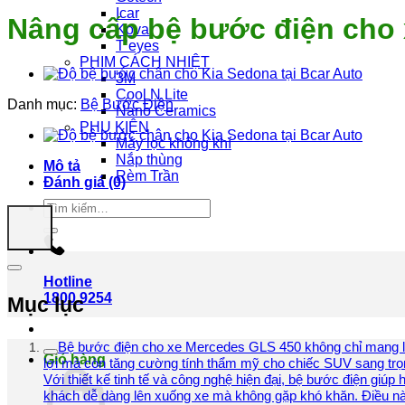
Icar
Nâng cấp bệ bước điện cho
Kovar
T’eyes
PHIM CÁCH NHIỆT
3M
Cool N Lite
Danh mục:
Bệ Bước Điện
Nano Ceramics
PHỤ KIỆN
Máy lọc không khí
Nắp thùng
Mô tả
Rèm Trần
Đánh giá (0)
Tìm
kiếm:
Hotline
1800.9254
Mục lục
Bệ bước điện cho xe Mercedes GLS 450 không chỉ mang lạ
Giỏ hàng
lợi mà còn tăng cường tính thẩm mỹ cho chiếc SUV sang trọ
Với thiết kế tinh tế và công nghệ hiện đại, bệ bước điện giúp 
khách dễ dàng lên xuống xe mà không gặp khó khăn. Điều n