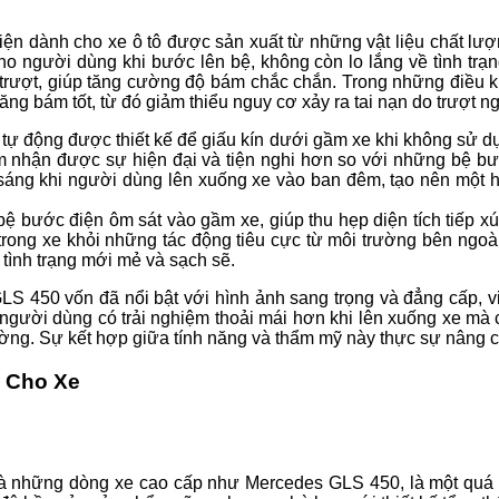
n dành cho xe ô tô được sản xuất từ những vật liệu chất lư
ho người dùng khi bước lên bệ, không còn lo lắng về tình trạn
rượt, giúp tăng cường độ bám chắc chắn. Trong những điều kiệ
g bám tốt, từ đó giảm thiểu nguy cơ xảy ra tai nạn do trượt ng
ự động được thiết kế để giấu kín dưới gầm xe khi không sử dụng,
m nhận được sự hiện đại và tiện nghi hơn so với những bệ b
áng khi người dùng lên xuống xe vào ban đêm, tạo nên một hiệ
 bệ bước điện ôm sát vào gầm xe, giúp thu hẹp diện tích tiếp 
rong xe khỏi những tác động tiêu cực từ môi trường bên ngoài
 tình trạng mới mẻ và sạch sẽ.
LS 450 vốn đã nổi bật với hình ảnh sang trọng và đẳng cấp, v
người dùng có trải nghiệm thoải mái hơn khi lên xuống xe mà 
ường. Sự kết hợp giữa tính năng và thẩm mỹ này thực sự nâng ca
n Cho Xe
 là những dòng xe cao cấp như Mercedes GLS 450, là một quá t