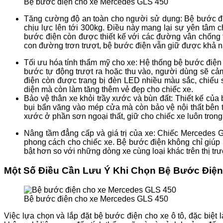
Bệ bước điện cho xe Mercedes GLS 450
Tăng cường độ an toàn cho người sử dụng: Bệ bước điệ
chịu lực lên tới 300kg. Điều này mang lại sự yên tâm c
bước điện còn được thiết kế với các đường vân chống t
con đường trơn trượt, bệ bước điện vẫn giữ được khả năn
Tối ưu hóa tính thẩm mỹ cho xe: Hệ thống bệ bước điện t
bước tự động trượt ra hoặc thu vào, người dùng sẽ cả
điện còn được trang bị đèn LED nhiều màu sắc, chiếu s
diện mà còn làm tăng thêm vẻ đẹp cho chiếc xe.
Bảo vệ thân xe khỏi trầy xước và bùn đất: Thiết kế của
bụi bẩn văng vào mép cửa mà còn bảo vệ nội thất bên t
xước ở phần sơn ngoại thất, giữ cho chiếc xe luôn trong
Nâng tầm đẳng cấp và giá trị của xe: Chiếc Mercedes G
phong cách cho chiếc xe. Bệ bước điện không chỉ giúp 
bật hơn so với những dòng xe cùng loại khác trên thị tr
Một Số Điều Cần Lưu Ý Khi Chọn Bệ Bước Điệ
Bệ bước điện cho xe Mercedes GLS 450
Việc lựa chọn và lắp đặt bệ bước điện cho xe ô tô, đặc biệt