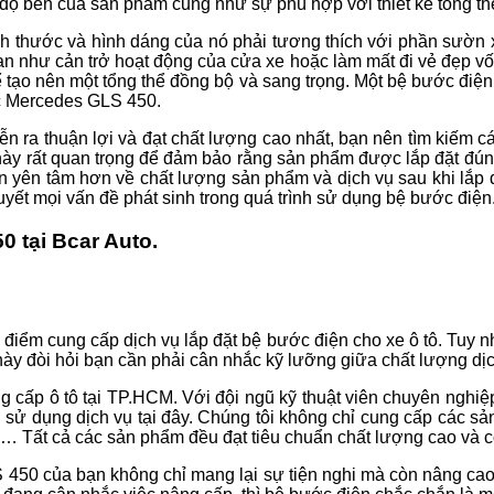
ộ bền của sản phẩm cũng như sự phù hợp với thiết kế tổng thể
h thước và hình dáng của nó phải tương thích với phần sườn x
ạn như cản trở hoạt động của cửa xe hoặc làm mất đi vẻ đẹp vố
ể tạo nên một tổng thể đồng bộ và sang trọng. Một bệ bước điện đ
ếc Mercedes GLS 450.
iễn ra thuận lợi và đạt chất lượng cao nhất, bạn nên tìm kiếm 
 này rất quan trọng để đảm bảo rằng sản phẩm được lắp đặt đún
n yên tâm hơn về chất lượng sản phẩm và dịch vụ sau khi lắp 
uyết mọi vấn đề phát sinh trong quá trình sử dụng bệ bước điện
 tại Bcar Auto.
 điểm cung cấp dịch vụ lắp đặt bệ bước điện cho xe ô tô. Tuy nhi
này đòi hỏi bạn cần phải cân nhắc kỹ lưỡng giữa chất lượng dị
g cấp ô tô tại TP.HCM. Với đội ngũ kỹ thuật viên chuyên nghiệ
i sử dụng dịch vụ tại đây. Chúng tôi không chỉ cung cấp các
… Tất cả các sản phẩm đều đạt tiêu chuẩn chất lượng cao và c
 450 của bạn không chỉ mang lại sự tiện nghi mà còn nâng ca