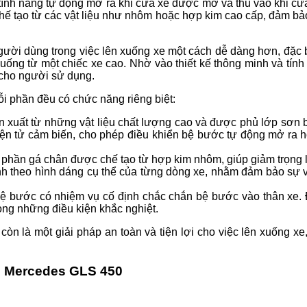
 tính năng tự động mở ra khi cửa xe được mở và thu vào khi cửa
 tạo từ các vật liệu như nhôm hoặc hợp kim cao cấp, đảm bảo 
gười dùng trong việc lên xuống xe một cách dễ dàng hơn, đặc b
ống từ một chiếc xe cao. Nhờ vào thiết kế thông minh và tính 
n cho người sử dụng.
i phần đều có chức năng riêng biệt:
 xuất từ những vật liệu chất lượng cao và được phủ lớp sơn b
điện tử cảm biến, cho phép điều khiển bệ bước tự động mở ra
 phần gá chân được chế tạo từ hợp kim nhôm, giúp giảm trọn
 theo hình dáng cụ thể của từng dòng xe, nhằm đảm bảo sự vừ
bệ bước có nhiệm vụ cố định chắc chắn bệ bước vào thân xe.
ong những điều kiện khắc nghiệt.
còn là một giải pháp an toàn và tiện lợi cho việc lên xuống 
o Mercedes GLS 450