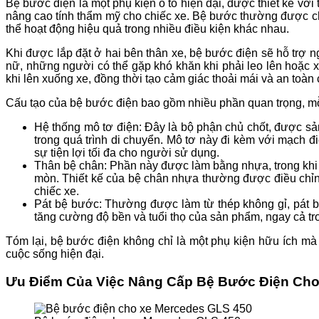
Bệ bước điện là một phụ kiện ô tô hiện đại, được thiết kế với
nâng cao tính thẩm mỹ cho chiếc xe. Bệ bước thường được chế
thể hoạt động hiệu quả trong nhiều điều kiện khác nhau.
Khi được lắp đặt ở hai bên thân xe, bệ bước điện sẽ hỗ trợ n
nữ, những người có thể gặp khó khăn khi phải leo lên hoặc xu
khi lên xuống xe, đồng thời tạo cảm giác thoải mái và an toà
Cấu tạo của bệ bước điện bao gồm nhiều phần quan trọng, mỗ
Hệ thống mô tơ điện: Đây là bộ phận chủ chốt, được sản
trong quá trình di chuyển. Mô tơ này đi kèm với mạch 
sự tiện lợi tối đa cho người sử dụng.
Thân bệ chân: Phần này được làm bằng nhựa, trong khi
mòn. Thiết kế của bệ chân nhựa thường được điều chỉnh
chiếc xe.
Pát bệ bước: Thường được làm từ thép không gỉ, pát 
tăng cường độ bền và tuổi thọ của sản phẩm, ngay cả tr
Tóm lại, bệ bước điện không chỉ là một phụ kiện hữu ích mà 
cuộc sống hiện đại.
Ưu Điểm Của Việc Nâng Cấp Bệ Bước Điện Ch