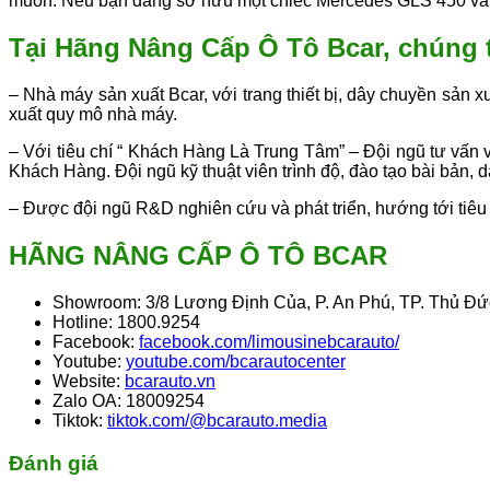
muốn. Nếu bạn đang sở hữu một chiếc Mercedes GLS 450 và đa
Tại Hãng Nâng Cấp Ô Tô Bcar, chúng t
– Nhà máy sản xuất Bcar, với trang thiết bị, dây chuyền sản x
xuất quy mô nhà máy.
– Với tiêu chí “ Khách Hàng Là Trung Tâm” – Đội ngũ tư vấn
Khách Hàng. Đội ngũ kỹ thuật viên trình độ, đào tạo bài bản, 
– Được đội ngũ R&D nghiên cứu và phát triển, hướng tới tiêu 
HÃNG NÂNG CẤP Ô TÔ BCAR
Showroom: 3/8 Lương Định Của, P. An Phú, TP. Thủ Đức
Hotline: 1800.9254
Facebook:
facebook.com/limousinebcarauto/
Youtube:
youtube.com/bcarautocenter
Website:
bcarauto.vn
Zalo OA: 18009254
Tiktok:
tiktok.com/@bcarauto.media
Đánh giá