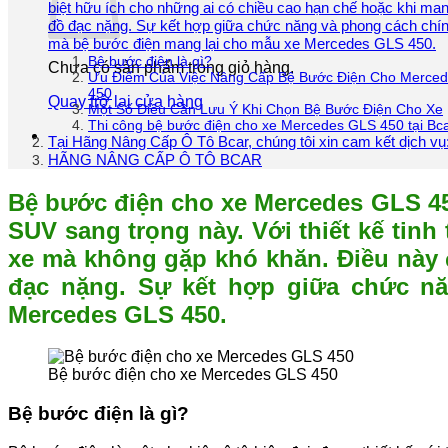
biệt hữu ích cho những ai có chiều cao hạn chế hoặc khi ma
đồ đạc nặng. Sự kết hợp giữa chức năng và phong cách chính
mà bệ bước điện mang lại cho mẫu xe Mercedes GLS 450.
Bệ bước điện là gì?
Chưa có sản phẩm trong giỏ hàng.
Ưu Điểm Của Việc Nâng Cấp Bệ Bước Điện Cho Merce
450
Quay trở lại cửa hàng
Một Số Điều Cần Lưu Ý Khi Chọn Bệ Bước Điện Cho Xe
Thi công bệ bước điện cho xe Mercedes GLS 450 tại Bca
Tại Hãng Nâng Cấp Ô Tô Bcar, chúng tôi xin cam kết dịch vụ
HÃNG NÂNG CẤP Ô TÔ BCAR
Bệ bước điện cho xe Mercedes GLS 450
SUV sang trọng này. Với thiết kế tin
xe mà không gặp khó khăn. Điều này 
đạc nặng. Sự kết hợp giữa chức nă
Mercedes GLS 450.
Bệ bước điện cho xe Mercedes GLS 450
Bệ bước điện là gì?